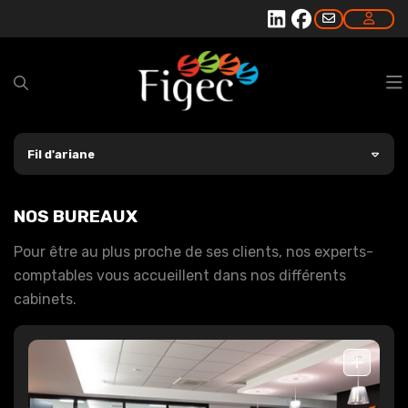
VOTRE CARRIÈRE
Fil d'ariane
NOTRE CABINET
NOS BUREAUX
VOTRE PROFIL
PRÉSENTATION
Pour être au plus proche de ses clients, nos experts-
comptables vous accueillent dans nos différents
NOS EXPERTISES
NOS BUREAUX
TPE ET ENTREPRENEURS
cabinets.
NOS RESSOURCES
NOS ÉQUIPES
PME ET ETI
COMPTABILITÉ, GESTION ET FISCALITÉ
NOS PARTENAIRES
PROFESSIONS LIBÉRALES
AUDIT
ACTUALITÉS
COMPTABILITÉ