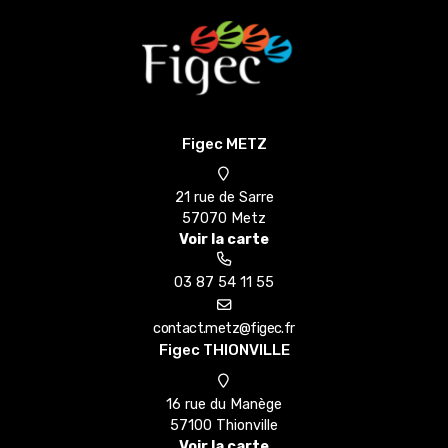
Figec METZ
21 rue de Sarre
57070 Metz
Voir la carte
03 87 54 11 55
Figec THIONVILLE
16 rue du Manège
57100 Thionville
Voir la carte